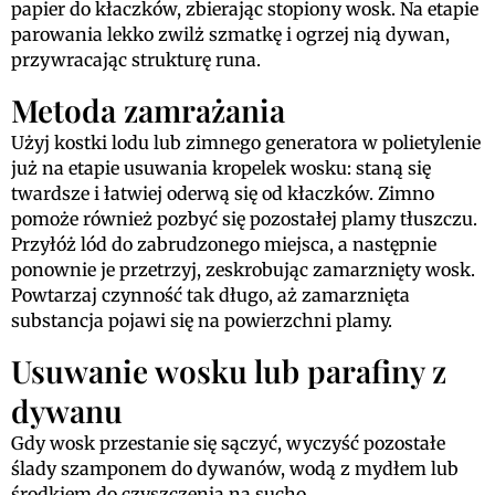
papier do kłaczków, zbierając stopiony wosk. Na etapie
parowania lekko zwilż szmatkę i ogrzej nią dywan,
przywracając strukturę runa.
Metoda zamrażania
Użyj kostki lodu lub zimnego generatora w polietylenie
już na etapie usuwania kropelek wosku: staną się
twardsze i łatwiej oderwą się od kłaczków. Zimno
pomoże również pozbyć się pozostałej plamy tłuszczu.
Przyłóż lód do zabrudzonego miejsca, a następnie
ponownie je przetrzyj, zeskrobując zamarznięty wosk.
Powtarzaj czynność tak długo, aż zamarznięta
substancja pojawi się na powierzchni plamy.
Usuwanie wosku lub parafiny z
dywanu
Gdy wosk przestanie się sączyć, wyczyść pozostałe
ślady szamponem do dywanów, wodą z mydłem lub
środkiem do czyszczenia na sucho.