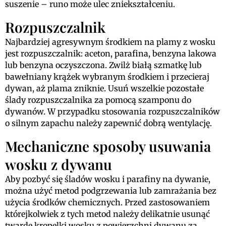
suszenie – runo może ulec zniekształceniu.
Rozpuszczalnik
Najbardziej agresywnym środkiem na plamy z wosku
jest rozpuszczalnik: aceton, parafina, benzyna lakowa
lub benzyna oczyszczona. Zwilż białą szmatkę lub
bawełniany krążek wybranym środkiem i przecieraj
dywan, aż plama zniknie. Usuń wszelkie pozostałe
ślady rozpuszczalnika za pomocą szamponu do
dywanów. W przypadku stosowania rozpuszczalników
o silnym zapachu należy zapewnić dobrą wentylację.
Mechaniczne sposoby usuwania
wosku z dywanu
Aby pozbyć się śladów wosku i parafiny na dywanie,
można użyć metod podgrzewania lub zamrażania bez
użycia środków chemicznych. Przed zastosowaniem
którejkolwiek z tych metod należy delikatnie usunąć
twarde kropelki wosku z powierzchni dywanu za