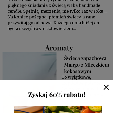
pięknego śniadania z świecą weka handmade
candle. Spełniaj marzenia, nie tylko raz w roku …
Na koniec pożegnaj płomień świecy, a rano
przywitaj go od nowa. Każdego dnia bliżej do
bycia szczęśliwym człowiekiem…
Aromaty
Świeca zapachowa
Mango z Mleczkiem
kokosowym
To wyjątkowe,
tropikalne połączenie
świeżego mango i
kremowego mleczka
kokosowego.
Połączenie ananasa i
pomarańczy, które