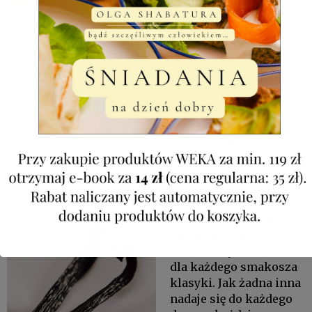
wiążą się z nutami
dojrzałego Mango i
brzoskwini.
Dopełniającym
elementem tej
owocowej mieszanki
jest baza z mleczka
kokosowego i cukru, co
razem tworzy
luksusowa kombinacje
zapachów.
Świeca o zapachu
Waniliowym
To aromatyczna świeca
dla każdego smakosza
klasyki. Jak żadna inna
nadaje się do każdego