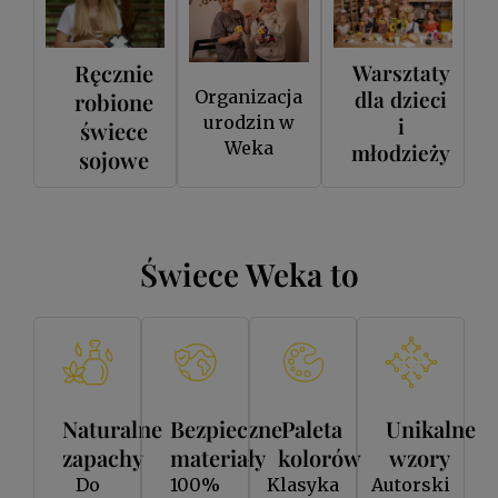
Ręcznie
Warsztaty
dla dzieci
Organizacja
robione
urodzin w
i
świece
Weka
młodzieży
sojowe
Świece Weka to
Naturalne
Bezpieczne
Paleta
Unikalne
zapachy
materiały
kolorów
wzory
Do
100%
Klasyka
Autorski