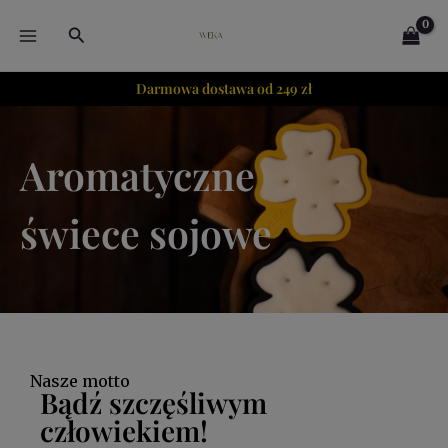
Przejdź
modal-check
MAIN
Szukaj
do
MENU
treści
Darmowa dostawa od 249 zł
Aromatyczne
świece sojowe
Nasze motto
Bądź szczęśliwym
człowiekiem!