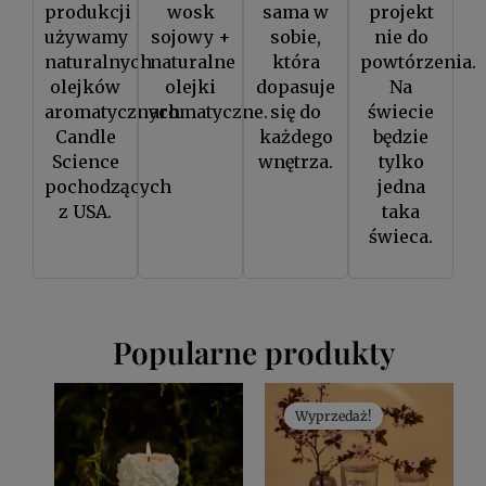
produkcji
wosk
sama w
projekt
używamy
sojowy +
sobie,
nie do
naturalnych
naturalne
która
powtórzenia.
olejków
olejki
dopasuje
Na
aromatycznych
aromatyczne.
się do
świecie
Candle
każdego
będzie
Science
wnętrza.
tylko
pochodzących
jedna
z USA.
taka
świeca.
Popularne produkty
Pierwotna
Aktualna
cena
cena
Wyprzedaż!
wynosiła:
wynosi:
100,00 zł.
85,00 zł.