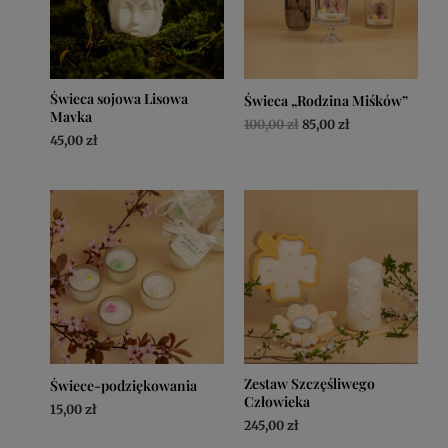
Świeca sojowa Lisowa
Świeca „Rodzina Miśków”
Mavka
100,00
zł
85,00
zł
45,00
zł
Zestaw Szczęśliwego
Świece-podziękowania
Człowieka
15,00
zł
245,00
zł