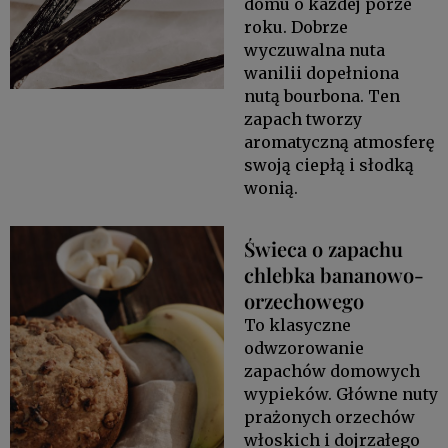
domu o każdej porze
roku. Dobrze
wyczuwalna nuta
wanilii dopełniona
nutą bourbona. Ten
zapach tworzy
aromatyczną atmosferę
swoją ciepłą i słodką
wonią.
Świeca o zapachu
chlebka bananowo-
orzechowego
To klasyczne
odwzorowanie
zapachów domowych
wypieków. Główne nuty
prażonych orzechów
włoskich i dojrzałego